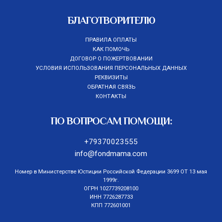
БЛАГОТВОРИТЕЛЮ
ПРАВИЛА ОПЛАТЫ
КАК ПОМОЧЬ
ДОГОВОР О ПОЖЕРТВОВАНИИ
УСЛОВИЯ ИСПОЛЬЗОВАНИЯ ПЕРСОНАЛЬНЫХ ДАННЫХ
РЕКВИЗИТЫ
ОБРАТНАЯ СВЯЗЬ
КОНТАКТЫ
ПО ВОПРОСАМ ПОМОЩИ:
+79370023555
info@fondmama.com
Номер в Министерстве Юстиции Российской Федерации 3699 ОТ 13 мая
1999г.
ОГРН 1027739208100
ИНН 7726287733
КПП 772601001