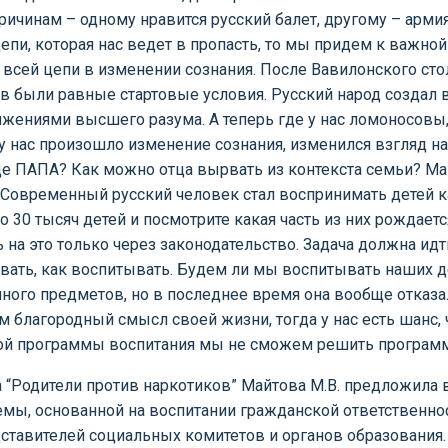
причинам – одному нравится русский балет, другому – армия
цепи, которая нас ведет в пропасть, то мы придем к важно
на всей цепи в изменении сознания. После Вавилонского ст
ов были равные стартовые условия. Русский народ создал 
тижениями высшего разума. А теперь где у нас ломоносовы,
у нас произошло изменение сознания, изменился взгляд на 
 ПАПА? Как можно отца вырвать из контекста семьи? Мама
 Современный русский человек стал воспринимать детей ка
ло 30 тысяч детей и посмотрите какая часть из них рождае
а это только через законодательство. Задача должна идти
вать, как воспитывать. Будем ли мы воспитывать наших д
ного предметов, но в последнее время она вообще отказал
ом благородный смысл своей жизни, тогда у нас есть шанс, 
нной программы воспитания мы не сможем решить програм
 “Родители против наркотиков” Майтова М.В. предложила
мы, основанной на воспитании гражданской ответственно
ставителей социальных комитетов и органов образования.