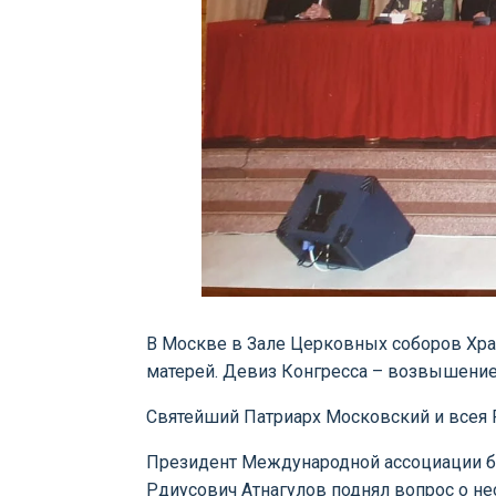
В Москве в Зале Церковных соборов Хра
матерей. Девиз Конгресса – возвышение с
Святейший Патриарх Московский и всея Р
Президент Международной ассоциации б
Рдиусович Атнагулов поднял вопрос о н