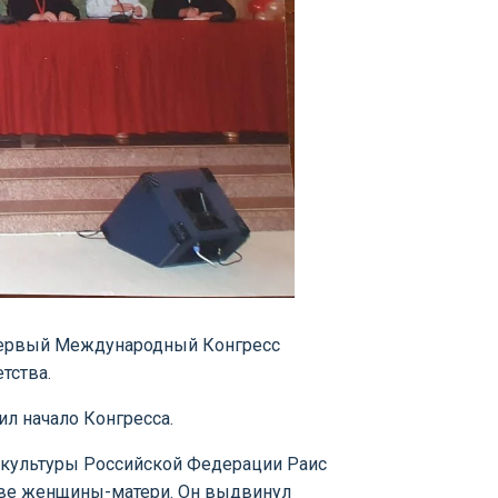
я Первый Международный Конгресс
тства.
ил начало Конгресса.
 культуры Российской Федерации Раис
стве женщины-матери. Он выдвинул