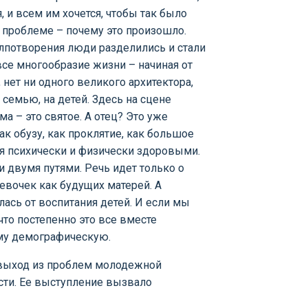
, и всем им хочется, чтобы так было
й проблеме – почему это произошло.
олпотворения люди разделились и стали
все многообразие жизни – начиная от
 нет ни одного великого архитектора,
семью, на детей. Здесь на сцене
 – это святое. А отец? Это уже
к обузу, как проклятие, как большое
тся психически и физически здоровыми.
 двумя путями. Речь идет только о
евочек как будущих матерей. А
ась от воспитания детей. И если мы
что постепенно это все вместе
му демографическую.
 выход из проблем молодежной
сти. Ее выступление вызвало