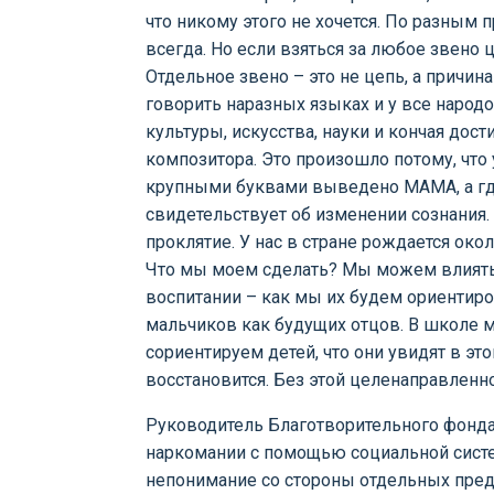
что никому этого не хочется. По разным 
всегда. Но если взяться за любое звено 
Отдельное звено – это не цепь, а причи
говорить наразных языках и у все народ
культуры, искусства, науки и кончая дос
композитора. Это произошло потому, что 
крупными буквами выведено МАМА, а где
свидетельствует об изменении сознания.
проклятие. У нас в стране рождается око
Что мы моем сделать? Мы можем влиять н
воспитании – как мы их будем ориентиро
мальчиков как будущих отцов. В школе м
сориентируем детей, что они увидят в эт
восстановится. Без этой целенаправле
Руководитель Благотворительного фонда
наркомании с помощью социальной систе
непонимание со стороны отдельных пред