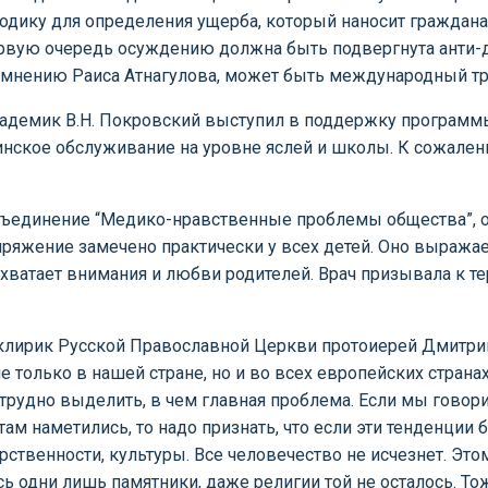
дику для определения ущерба, который наносит гражданам
рвую очередь осуждению должна быть подвергнута анти-де
мнению Раиса Атнагулова, может быть международный тр
адемик В.Н. Покровский выступил в поддержку программы 
нское обслуживание на уровне яслей и школы. К сожале
объединение “Медико-нравственные проблемы общества”, 
апряжение замечено практически у всех детей. Оно выража
хватает внимания и любви родителей. Врач призывала к те
клирик Русской Православной Церкви протоиерей Дмитрий 
только в нашей стране, но и во всех европейских странах,
трудно выделить, в чем главная проблема. Если мы говори
 там наметились, то надо признать, что если эти тенденции
твенности, культуры. Все человечество не исчезнет. Это
ись одни лишь памятники, даже религии той не осталось. То