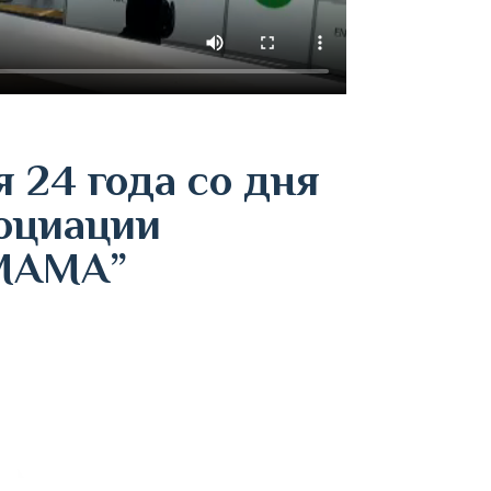
 24 года со дня
оциации
“МАМА”