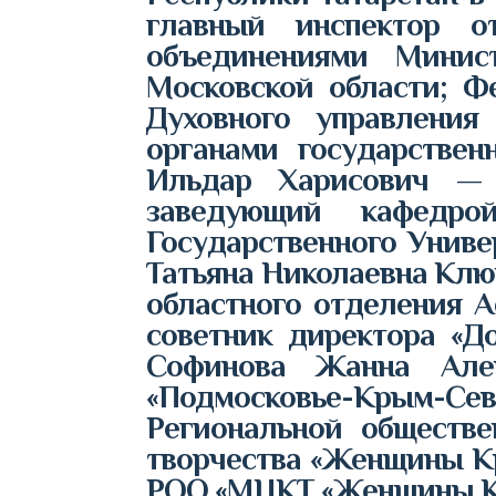
главный инспектор о
объединениями Минис
Московской области; Ф
Духовного управления
органами государстве
Ильдар Харисович — з
заведующий кафедро
Государственного Униве
Татьяна Николаевна Клю
областного отделения 
советник директора «Д
Софинова Жанна Алек
«Подмосковье-Крым-Сева
Региональной обществ
творчества «Женщины Кр
РОО «МЦКТ «Женщины К