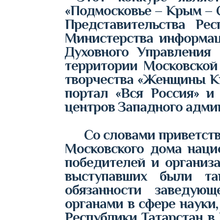
«Подмосковье – Крым – 
Представительства Ре
Министерства информац
Духовного Управления 
территории Московской
творчества «Женщины К
портал «Вся Россия» и
центров Западного админ
Со словами приветстви
Московского дома наци
победителей и организ
выступавших были т
обязанности заведую
органами в сфере науки
Республики Татарстан 