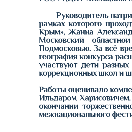
Руководитель патриоти
рамках которого прохо
Крым», Жанна Александ
Московский областно
Подмосковью. За всё вре
география конкурса расш
участвуют дети разных 
коррекционных школ и ш
Работы оценивало комп
Ильдаром Харисовичем
окончании торжественн
межнационального фести