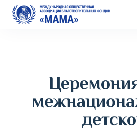
Церемония
межнационал
детско