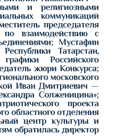
ьными и религиозными
иальных коммуникаций
меститель председателя
и по взаимодействию с
ъединениями; Мустафин
Республики Татарстан,
графики Российского
седатель жюри Конкурса;
гионального московского
ской Иван Дмитриевич —
ександра Солженицина»;
риотического проекта
го областного отделения
ьный центр культуры и
тям обратилась директор