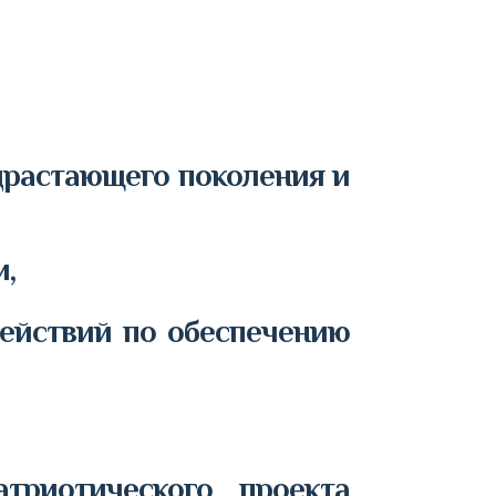
драстающего поколения и
и,
ействий по обеспечению
триотического проекта