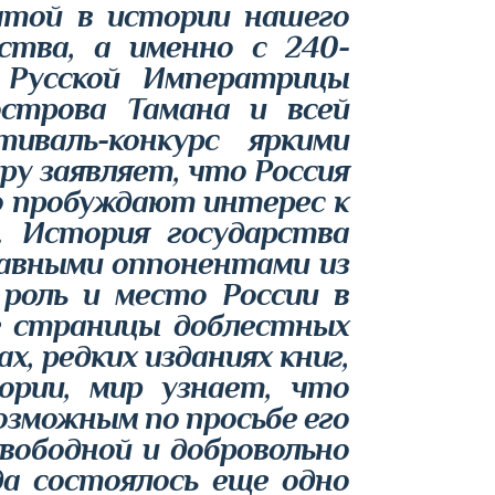
датой в истории нашего
рства, а именно с 240-
 Русской Императрицы
острова Тамана и всей
иваль-конкурс яркими
у заявляет, что Россия
о пробуждают интерес к
. История государства
лавными оппонентами из
роль и место России в
е страницы доблестных
, редких изданиях книг,
ории, мир узнает, что
зможным по просьбе его
вободной и добровольно
да состоялось еще одно