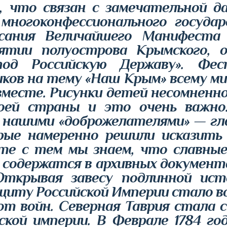
, что связан с замечательной 
многоконфессионального госуда
сания Величайшего Манифеста
ятии полуострова Крымского, 
од Российскую Державу». Фест
ков на тему «Наш Крым» всему мир
вместе. Рисунки детей несомненн
оей страны и это очень важно
а нашими «доброжелателями» — г
рые намеренно решили исказить 
сте с тем мы знаем, что славны
 содержатся в архивных документах
Открывая завесу подлинной ист
щиту Российской Империи стало во
т войн. Северная Таврия стала с
ской империи. В Феврале 1784 го