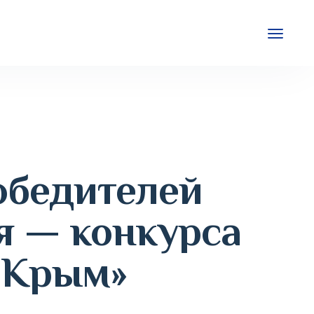
обедителей
я — конкурса
ш Крым»