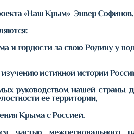
роекта «Наш Крым» Энвер Софинов.
яются:
ма и гордости за свою Родину у по
 изучению истинной истории Росси
ых руководством нашей страны д
лостности ее территории,
ния Крыма с Россией.
я частью межрегионального па