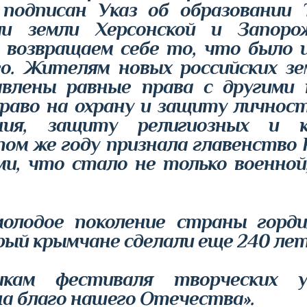
подписан Указ об образовании 
и земли Херсонской и Запорож
 возвращаем себе то, что было и
го. Жителям новых российских зе
влены равные права с другими 
право на охрану и защиту личност
ания, защиту религиозных и к
том же году признала главенство 
и, что стало не только военной
олодое поколение страны горди
рый крымчане сделали еще 240 лет
кам фестиваля творческих у
а благо нашего Отечества».