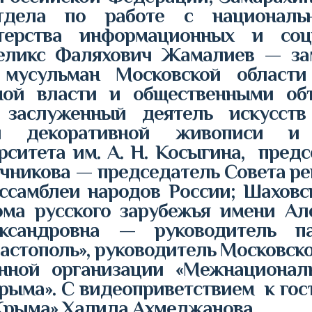
тдела по работе с национал
терства информационных и соц
еликс Фаляхович Жамалиев — за
 мусульман Московской област
нной власти и общественными об
аслуженный деятель искусств 
й декоративной живописи и 
рситета им. А. Н. Косыгина, пред
чникова — председатель Совета ре
Ассамблеи народов России; Шахов
ома русского зарубежья имени Ал
сандровна — руководитель пат
стополь», руководитель Московско
енной организации «Межнационал
ыма». С видеоприветствием к гос
рыма» Халида Ахмеджанова.