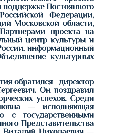
и поддержке Постоянного
Российской Федерации,
ий Московской области,
 Партнерами проекта на
льный центр культуры и
России, информационный
Объединение культурных
тия обратился директор
ергеевич. Он поздравил
рческих успехов. Среди
шовна — исполняющая
ю с государственными
чного Представительства
н Виталий Николаевич —