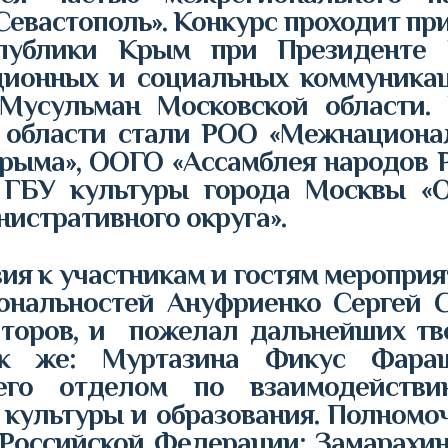
Севастополь». Конкурс проходит пр
спублики Крым при Президенте 
ионных и социальных коммуникац
Мусульман Московской области.
 области стали РОО «Межнациона
рыма», ООГО «Ассамблея народов 
 ГБУ культуры города Москвы «
истративного округа».
я к участникам и гостям мероприя
ональностей Ануфриенко Сергей С
аторов, и пожелал дальнейших тво
ак же: Муртазина Фикус Фара
щего отделом по взаимодействи
, культуры и образования. Полномо
в Российской Федерации; Замарахи