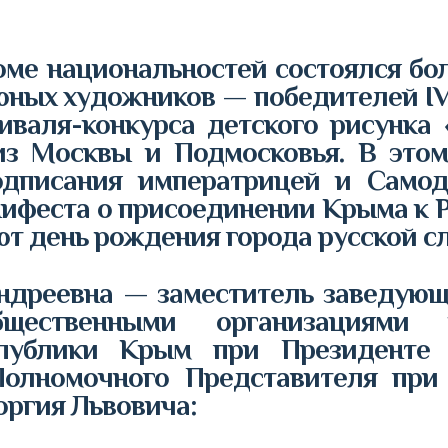
оме национальностей состоялся бо
 юных художников — победителей IV
иваля-конкурса детского рисунка
из Москвы и Подмосковья. В этом
одписания императрицей и Самод
феста о присоединении Крыма к Ро
ют день рождения города русской с
дреевна — заместитель заведующе
бщественными организациями
спублики Крым при Президенте
Полномочного Представителя при
ргия Львовича: