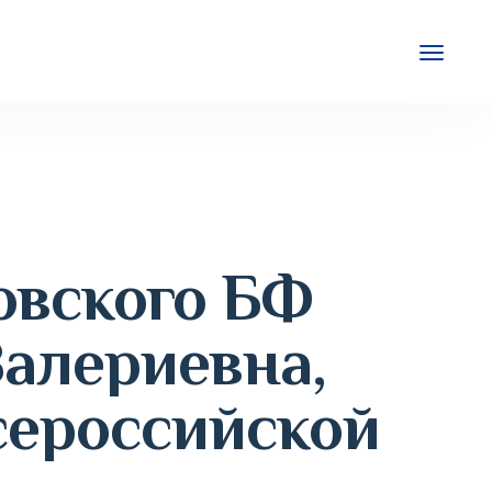
овского БФ
алериевна,
сероссийской