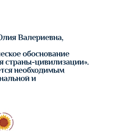
Юлия Валериевна,
ческое обоснование
ия страны-цивилизации».
яется необходимым
нальной и